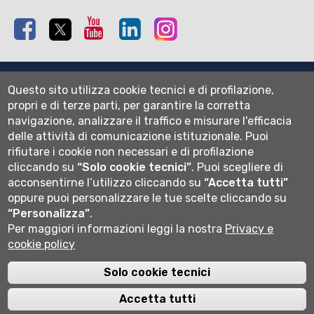
Facebook
Twitter
Youtube
Linkedin
Instagram
Mappa del sito
Questo sito utilizza cookie tecnici e di profilazione,
Normativa cookie
propri e di terze parti, per garantire la corretta
Informativa privacy
navigazione, analizzare il traffico e misurare l'efficacia
Cookie settings
delle attività di comunicazione istituzionale.
Puoi
rifiutare i cookie non necessari e di profilazione
Wi-fi
cliccando su
“Solo cookie tecnici”
.
Puoi scegliere di
Webmail
acconsentirne l’utilizzo cliccando su
“Accetta tutti”
oppure puoi personalizzare le tue scelte cliccando su
“Personalizza”
.
Per maggiori informazioni leggi la nostra
Privacy e
Università degli studi di Bergamo
cookie policy
via Salvecchio 19
24129 Bergamo
Cod. Fiscale 80004350163
Solo cookie tecnici
P.IVA 01612800167
Centralino 035 2052111
Accetta tutti