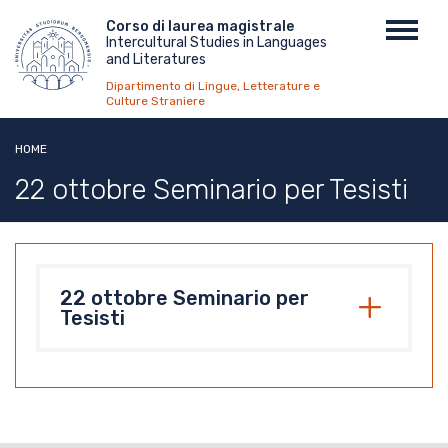
Salta
Menu
Corso di laurea magistrale
Toggl
al
Intercultural Studies in Languages
top
navig
contenuto
and Literatures
principale
Dipartimento di Lingue, Letterature e
Culture Straniere
HOME
22 ottobre Seminario per Tesisti
22 ottobre Seminario per
Tesisti