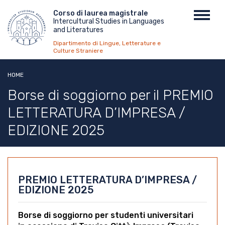
Salta
Menu
Corso di laurea magistrale
Toggl
al
Intercultural Studies in Languages
top
navig
contenuto
and Literatures
principale
Dipartimento di Lingue, Letterature e
Culture Straniere
HOME
Borse di soggiorno per il PREMIO
LETTERATURA D’IMPRESA /
EDIZIONE 2025
PREMIO LETTERATURA D’IMPRESA /
EDIZIONE 2025
Borse di soggiorno per studenti universitari