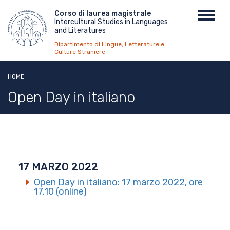
Salta
Menu
Corso di laurea magistrale
Toggl
al
Intercultural Studies in Languages
top
navig
contenuto
and Literatures
principale
Dipartimento di Lingue, Letterature e
Culture Straniere
HOME
Open Day in italiano
17 MARZO 2022
Open Day in italiano: 17 marzo 2022, ore
17.10 (online)