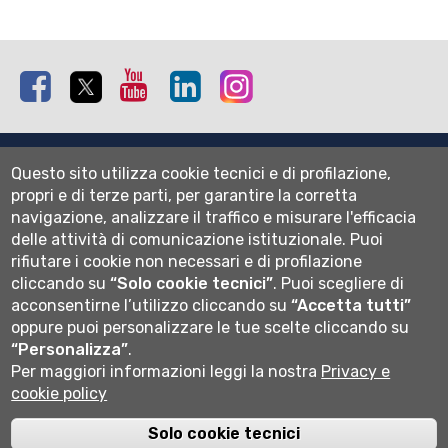
Facebook
Twitter
Youtube
Linkedin
Instagram
Mappa del sito
Questo sito utilizza cookie tecnici e di profilazione,
Normativa cookie
propri e di terze parti, per garantire la corretta
Informativa privacy
navigazione, analizzare il traffico e misurare l'efficacia
Cookie settings
delle attività di comunicazione istituzionale.
Puoi
rifiutare i cookie non necessari e di profilazione
Wi-fi
cliccando su
“Solo cookie tecnici”
.
Puoi scegliere di
Webmail
acconsentirne l’utilizzo cliccando su
“Accetta tutti”
oppure puoi personalizzare le tue scelte cliccando su
“Personalizza”
.
Per maggiori informazioni leggi la nostra
Privacy e
Università degli studi di Bergamo
cookie policy
via Salvecchio 19
24129 Bergamo
Cod. Fiscale 80004350163
Solo cookie tecnici
P.IVA 01612800167