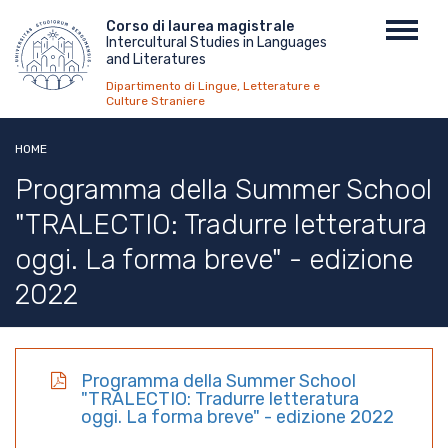
Salta
Menu
Corso di laurea magistrale
Toggl
al
Intercultural Studies in Languages
top
navig
contenuto
and Literatures
principale
Dipartimento di Lingue, Letterature e
Culture Straniere
HOME
Programma della Summer School
"TRALECTIO: Tradurre letteratura
oggi. La forma breve" - edizione
2022
Programma della Summer School
"TRALECTIO: Tradurre letteratura
oggi. La forma breve" - edizione 2022