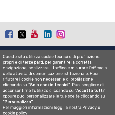
Facebook
Twitter
Youtube
Linkedin
Instagram
Mappa del sito
Questo sito utilizza cookie tecnici e di profilazione,
Normativa cookie
propri e di terze parti, per garantire la corretta
Informativa privacy
navigazione, analizzare il traffico e misurare l'efficacia
Cookie settings
delle attività di comunicazione istituzionale.
Puoi
rifiutare i cookie non necessari e di profilazione
Wi-fi
cliccando su
“Solo cookie tecnici”
.
Puoi scegliere di
Webmail
acconsentirne l’utilizzo cliccando su
“Accetta tutti”
oppure puoi personalizzare le tue scelte cliccando su
“Personalizza”
.
Per maggiori informazioni leggi la nostra
Privacy e
Università degli studi di Bergamo
cookie policy
via Salvecchio 19